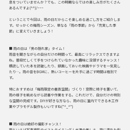
息をついていませんか？でも、この時期ならではの楽しみ方がたくさん
あるんですよ(^^)/~~~
ということで今回は、雨の日だからこそ楽しめる過ごし方をご紹介しま
す。せっかくの梅雨シーズン、単なる「雨の季節」から「充実した季
節」に変えていきましょう！
■ 雨の日は「男の隠れ家」タイム！
雨音を聞きながらの自分だけの時間って、最高にリラックスできますよ
ね。普段忙しくて手をつけられていなかった趣味に没頭するチャンス！
積読していた本を読破したり、録画しておいた映画やドラマを一気見し
たり…。雨の音をBGMに、熱いコーヒーを片手に過ごす時間は格別で
す。
特におすすめは「梅雨限定の書斎空間」づくり！窓際に椅子を置いて、
雨の様子を眺めながら読書や作業をする。これだけで、自分だけの特別
な空間の完成です。DIYが好きな方なら、雨の日に室内でできる木工作
業やプラモデル製作もいいですね(*^_^*)
■ 雨の日は絶好の撮影チャンス！
雨といえば写真撮影のベストタイミング！水滴の美しさ、雨に濡れた街