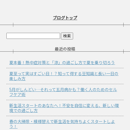
ブログトップ
最近の投稿
夏本番！熱中症対策と「涼」の過ごし方で夏を乗り切ろう
夏至って実はすごい日！？知って得する豆知識と長い一日の
楽しみ方
5月がしんどい…それって五月病かも？働く人のためのセル
フケア術
新生活スタートのあなたへ！不安を自信に変える、新しい環
境での過ごし方
春の大掃除・模様替えで新生活を気持ちよくスタートしよ
う！