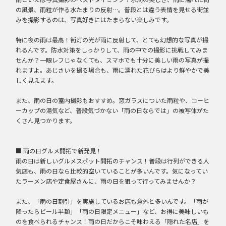
の風景、雨粒が作る水たまりの反射…。普段とは違う表情を見せる街並
みを撮影するのは、写真好きにはたまらない楽しみです。
特に夜の雨は最高！街灯の光が雨に反射して、とても幻想的な写真が撮
れるんです。防水対策をしっかりして、雨の中での撮影に挑戦してみま
せんか？一眼レフじゃなくても、スマホでも十分に美しい雨の写真が撮
れますよ。あじさいを撮る場合も、雨に濡れた花びらはより鮮やかで美
しく見えます。
また、雨の日の室内撮影もおすすめ。窓ガラスについた雨粒や、コーヒ
ーカップの湯気など、普段気づかない「雨の日ならでは」の被写体がた
くさん見つかります。
■ 雨の日グルメ開拓で新発見！
雨の日は新しいグルメスポット開拓のチャンス！普段は行列ができる人
気店も、雨の日なら比較的空いていることが多いんです。気になってい
たラーメン店や定食屋さんに、雨の日を狙って行ってみませんか？
また、「雨の日割引」を実施しているお店も意外と多いんです。「雨が
降ったらビール半額」「雨の日限定メニュー」など、お得に美味しいも
のを食べられるチャンス！雨の日だからこそ味わえる「隠れた名店」を