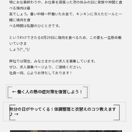
特にお仕事終わりや、お仕事を頑張った次の休みの日に家族や仲間と食
べる焼肉は最
高でしょう。暑い中精一杯働いたお金で、キンキンに冷えたビールと一
緒に焼肉を食
べる時間は私服のひとときです。
というわけできたる8月29日に焼肉を食べるため、この夏も一生懸命働
いていきま
しょう(^_^)/
弊社では現在、みなさまからの求人を募集しています。
ぜひ、求人募集ページより、ご連絡ください。
社員一同、心よりお待ちしております！
←
働く人の熱中症対策を復習しよう！
秋分の日がやってくる！体調管理と衣替えのコツ教えます
♪
→