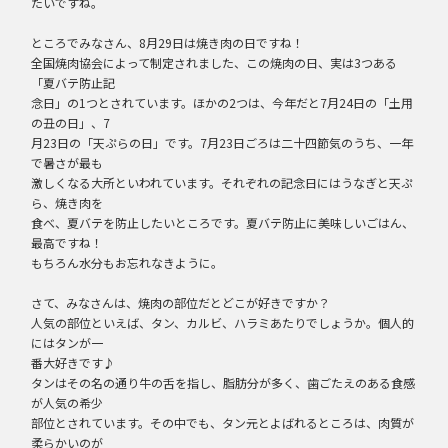
たいですね。
ところでみなさん、8月29日は焼き肉の日ですね！
全国焼肉協会によって制定されました、この焼肉の日、実は3つある
「夏バテ防止記
念日」の1つとされています。ほかの2つは、今年だと7月24日の「土用
の丑の日」、7
月23日の「天ぷらの日」です。7月23日ごろは二十四節気のうち、一年
で暑さが最も
激しくなる大所といわれています。それぞれの記念日にはうなぎと天ぷ
ら、焼き肉を
食べ、夏バテを防止したいところです。夏バテ防止に美味しいごはん、
最高ですね！
もちろん水分もお忘れなきように。
さて、みなさんは、焼肉の部位だとどこが好きですか？
人気の部位といえば、タン、カルビ、ハラミあたりでしょうか。個人的
にはタンが一
番大好きです♪
タンはその名の通り牛の舌を指し、脂肪分が多く、歯ごたえのある食感
が人気の希少
部位とされています。その中でも、タン元とよばれるところは、肉質が
柔らかいのが