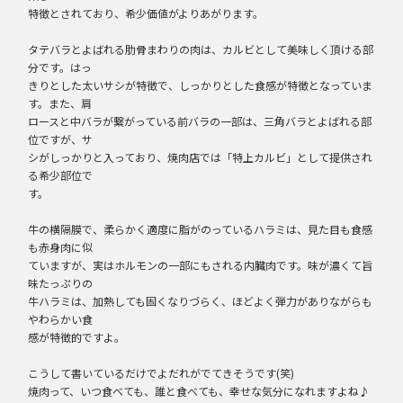
特徴とされており、希少価値がよりあがります。
タテバラとよばれる肋骨まわりの肉は、カルビとして美味しく頂ける部
分です。はっ
きりとした太いサシが特徴で、しっかりとした食感が特徴となっていま
す。また、肩
ロースと中バラが繋がっている前バラの一部は、三角バラとよばれる部
位ですが、サ
シがしっかりと入っており、焼肉店では「特上カルビ」として提供され
る希少部位で
す。
牛の横隔膜で、柔らかく適度に脂がのっているハラミは、見た目も食感
も赤身肉に似
ていますが、実はホルモンの一部にもされる内臓肉です。味が濃くて旨
味たっぷりの
牛ハラミは、加熱しても固くなりづらく、ほどよく弾力がありながらも
やわらかい食
感が特徴的ですよ。
こうして書いているだけでよだれがでてきそうです(笑)
焼肉って、いつ食べても、誰と食べても、幸せな気分になれますよね♪