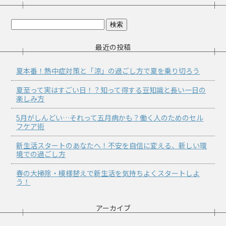
最近の投稿
夏本番！熱中症対策と「涼」の過ごし方で夏を乗り切ろう
夏至って実はすごい日！？知って得する豆知識と長い一日の
楽しみ方
5月がしんどい…それって五月病かも？働く人のためのセル
フケア術
新生活スタートのあなたへ！不安を自信に変える、新しい環
境での過ごし方
春の大掃除・模様替えで新生活を気持ちよくスタートしよ
う！
アーカイブ