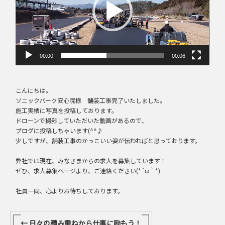
ー
ヤ
ー
00:00
00:06
こんにちは。
ソニックパーク安心院様 舗装工事完了いたしました。
施工実績に写真を投稿しております。
ドローンで撮影していただいた動画があるので、
ブログに投稿しちゃいます(^^♪
少しですが、舗装工事のかっこいい姿が伝わればと思っております。
弊社では現在、みなさまからの求人を募集しています！
ぜひ、求人募集ページより、ご連絡ください(*´ω｀*)
社員一同、心よりお待ちしております。
←
日々の積み重ねから仕事に励もう！